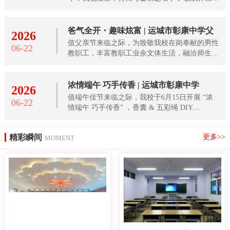
匾暨优....
爸气全开・趣味炫富 | 运城市彰康中学父
2026
值父亲节来临之际，为致敬我校在岗奉献的男性
06-22
教职工，丰富教职工业余文体生活，融洽师生情
谊，活跃....
浓情端午 巧手传香 | 运城市彰康中学
2026
值端午佳节来临之际，我校于6月15日开展 “浓
06-22
情端午 巧手传香” ，香囊 & 五彩绳 DIY....
精彩瞬间
更多>>
MOMENT