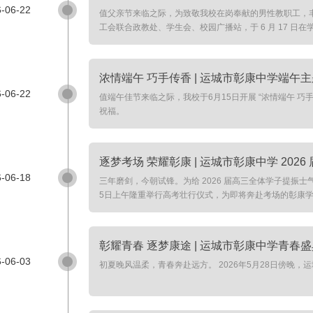
-06-22
值父亲节来临之际，为致敬我校在岗奉献的男性教职工，
工会联合政教处、学生会、校园广播站，于 6 月 17 日
浓情端午 巧手传香 | 运城市彰康中学端午
-06-22
值端午佳节来临之际，我校于6月15日开展 “浓情端午 巧手传
祝福。
逐梦考场 荣耀彰康 | 运城市彰康中学 202
-06-18
三年磨剑，今朝试锋。为给 2026 届高三全体学子提振士
5日上午隆重举行高考壮行仪式，为即将奔赴考场的彰康
彰耀青春 逐梦康途 | 运城市彰康中学青春
-06-03
初夏晚风温柔，青春奔赴远方。 2026年5月28日傍晚，