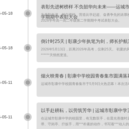
表彰先进树榜样 不负韶华向未来——运城市彰
-05-18
为表彰先进、树立榜样，营造比学赶超、奋勇争先的浓厚校园氛
学期期中表彰大会
2026学年高一高二年级第二学期期中考试表彰大会。
倒计时25天 | 彰康少年执笔为剑，师长护
-05-18
2026年5月13日，距离2026年高考，仅剩25天。 
******天悄然更迭。
烟火映青春 | 彰康中学校园青春集市圆满落
-05-11
运城市彰康中学校园青春集市于5月9日火热启幕！本次
以手赴耕耘，以劳筑芳华 | 运城市彰康中
-05-11
在运城市彰康中学的校园里，有无数双手，在晨光熹微时
帚、守岗亭、拧扳手，用***朴素的动作，书写着***动人