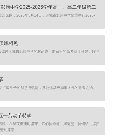
康中学2025-2026学年高一、高二年级第二
围，2026年5月14日，运城市彰康中学隆重举行2025-
航顶峰相见
初夏的风掠过运城市彰康中学的林荫道，走廊里的高考倒计时牌，数字
幕
活动汇聚学子的创意与热情，共赴这场充满烟火气的青春之约。
学五一劳动节特辑
启程，在星夜阑珊时坚守。它们执粉笔、握笔墨、持锅铲、挥扫
的劳动篇章。