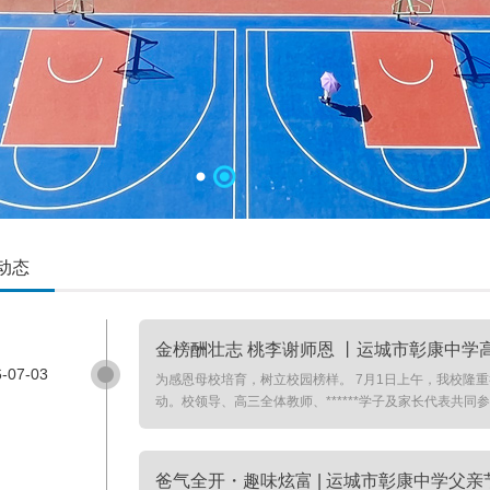
动态
金榜酬壮志 桃李谢师恩 丨运城市彰康中学高考
-07-03
为感恩母校培育，树立校园榜样。 7月1日上午，我校隆重
动。校领导、高三全体教师、******学子及家长代表共同
爸气全开・趣味炫富 | 运城市彰康中学父