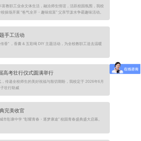
丰富教职工业余文体生活，融洽师生情谊，活跃校园氛围，我校
在学校操场开展 “爸气全开・趣味炫富” 父亲节泼水争霸趣味活动。
主题手工活动
香” ，香囊 & 五彩绳 DIY 主题活动，为全校教职工送去温暖
6 届高考壮行仪式圆满举行
气，传递全校师生的美好祝福与殷切期盼，我校定于 2026年6月
学子壮行助威
盛典完美收官
运城市彰康中学 “彰耀青春・逐梦康途” 校园青春盛典盛大启幕。